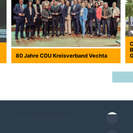
C
>
B
80 Jahre CDU Kreisverband Vechta
G
>
CDU Kreisverband Vechta