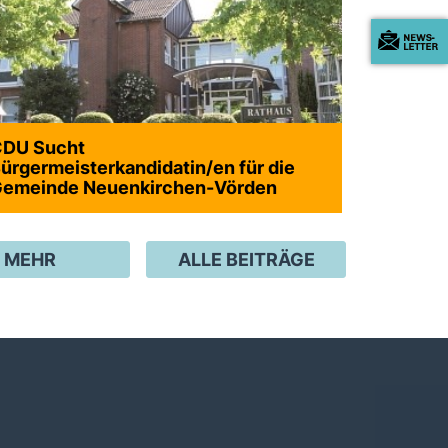
DU Sucht
ürgermeisterkandidatin/en für die
emeinde Neuenkirchen-Vörden
MEHR
ALLE BEITRÄGE